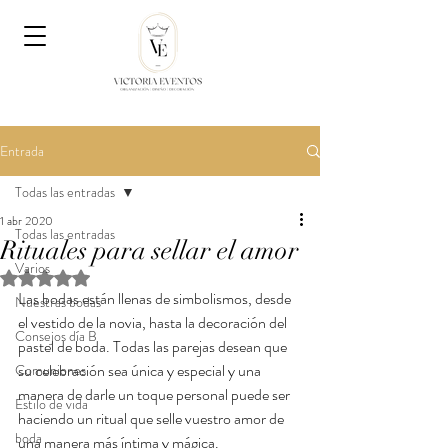
Entrada
Todas las entradas
1 abr 2020
Todas las entradas
Rituales para sellar el amor
Varios
Obtuvo NaN de 5 estrellas.
Las bodas están llenas de simbolismos, desde 
Nuestras bodas
el vestido de la novia, hasta la decoración del 
Consejos día B
pastel de boda. Todas las parejas desean que 
su celebración sea única y especial y una 
Comuniones
manera de darle un toque personal puede ser 
Estilo de vida
haciendo un ritual que selle vuestro amor de 
boda
una manera más íntima y mágica.