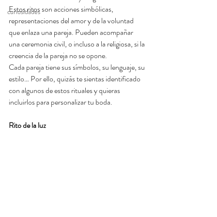
Estos ritos son acciones simbólicas, 
curiosidades
representaciones del amor y de la voluntad 
que enlaza una pareja. Pueden acompañar 
una ceremonia civil, o incluso a la religiosa, si la 
creencia de la pareja no se opone.
Cada pareja tiene sus símbolos, su lenguaje, su 
estilo… Por ello, quizás te sientas identificado 
con algunos de estos rituales y quieras 
incluirlos para personalizar tu boda.
Rito de la luz