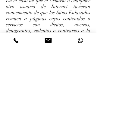
En el caso de que el Usuario o cualquier
otro usuario de Internet tuvieran
conocimiento de que los Sitios Enlazados
remiten a páginas cuyos contenidos o
servicios son ilícitos, nocivos,
denigrantes, violentos o contrarios a la
moral podrá ponerse en contacto con
Maria Victoria Ruescas
Sanchez indicando los siguientes
extremos:
Datos personales del comunicante:
nombre, dirección, número de teléfono y
dirección de correo electrónico;
Descripción de los hechos que revelan el
carácter ilícito o inadecuado del Sitio
Enlazado;
En el supuesto de violación de derechos,
tales como propiedad intelectual e
industrial, los datos personales del titular
del derecho infringido cuando sea
persona distinta del comunicante.
Asimismo, deberá aportar el título que