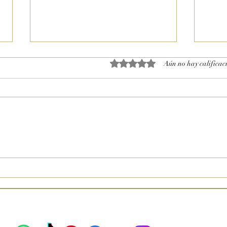
Obtuvo 0 de 5 estrellas.
Aún no hay calificac
"Amor es solo una palabra,
¿Cele
hasta que llega alguien para
Vale
darle sentido"