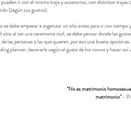
 pueden ir con el mismo traje y accesorios; con distintos trajes
tido (según sus gustos).
e debe empezar a organizar un año antes para ir con tiempo y l
 el sitio al ser una ceremonia civil, se debe pensar donde les gust
 de las personas a las que quieren, por eso una buena opción es a
ing planner, decorarla según el gusto de los novios y hacer así
"No es matrimonio homosexual
matrimonio"
 - Pi