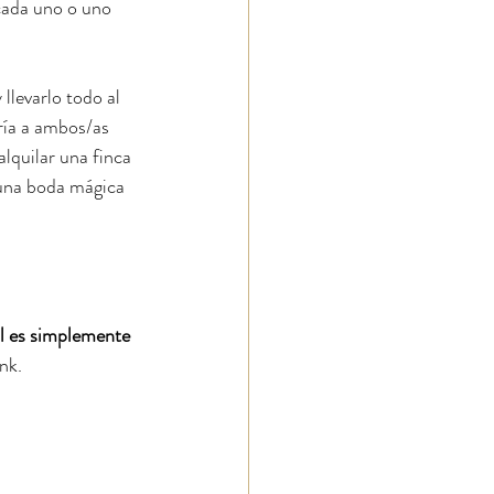
 cada uno o uno 
levarlo todo al 
aría a ambos/as 
lquilar una finca 
 una boda mágica 
 es simplemente 
nk. 