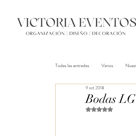
Todas las entradas
Varios
Nuest
9 oct 2018
Bodas L
Obtuvo NaN de 5 estr